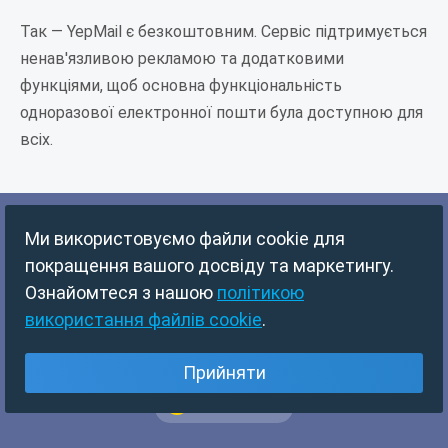
Так — YepMail є безкоштовним. Сервіс підтримується
ненав'язливою рекламою та додатковими
функціями, щоб основна функціональність
одноразової електронної пошти була доступною для
всіх.
Ми використовуємо файли cookie для
ГОЛОВНА
15 ХВИЛИН ПОШТИ
покращення вашого досвіду та маркетингу.
Ознайомтеся з нашою
політикою
КОНФІДЕНЦІЙНІСТЬ
УМОВИ
використання файлів cookie
.
Copyright © 2024 YepMail. All rights reserved.
Прийняти
Українська