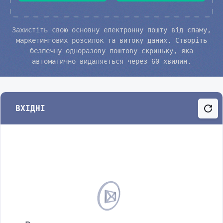
Захистіть свою основну електронну пошту від спаму,
маркетингових розсилок та витоку даних. Створіть
безпечну одноразову поштову скриньку, яка
автоматично видаляється через 60 хвилин.
ВХІДНІ