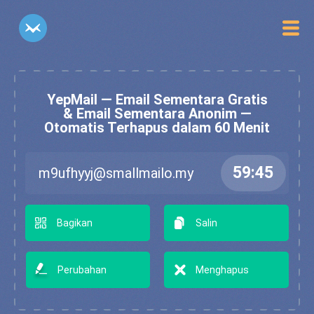
YepMail — Email Sementara Gratis
& Email Sementara Anonim —
Otomatis Terhapus dalam 60 Menit
Bagikan
Salin
Perubahan
Menghapus