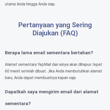
utama Anda hingga Anda siap.
Pertanyaan yang Sering
Diajukan (FAQ)
Berapa lama email sementara bertahan?
Alamat sementara YepMail dan isinya akan dihapus tepat
60 menit setelah dibuat. Jika Anda membutuhkan alamat
baru, Anda dapat membuatnya kapan saja.
Dapatkah saya mengirim email dari alamat
sementara?