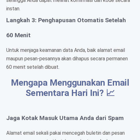
sehingga Anda dapat melihat konfirmasi dan kode secara
instan.
Langkah 3: Penghapusan Otomatis Setelah
60 Menit
Untuk menjaga keamanan data Anda, baik alamat email
maupun pesan-pesannya akan dihapus secara permanen
60 menit setelah dibuat.
Mengapa Menggunakan Email
Sementara Hari Ini? 📈
Jaga Kotak Masuk Utama Anda dari Spam
Alamat email sekali pakai mencegah buletin dan pesan