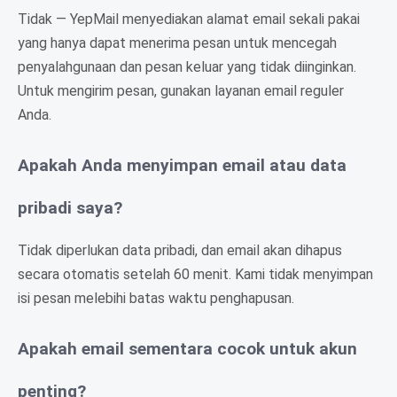
Tidak — YepMail menyediakan alamat email sekali pakai
yang hanya dapat menerima pesan untuk mencegah
penyalahgunaan dan pesan keluar yang tidak diinginkan.
Untuk mengirim pesan, gunakan layanan email reguler
Anda.
Apakah Anda menyimpan email atau data
pribadi saya?
Tidak diperlukan data pribadi, dan email akan dihapus
secara otomatis setelah 60 menit. Kami tidak menyimpan
isi pesan melebihi batas waktu penghapusan.
Apakah email sementara cocok untuk akun
penting?