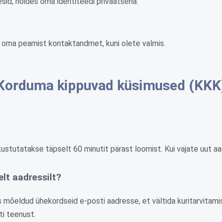
esid, hoides oma identiteedi privaatsena.
a oma peamist kontaktandmet, kuni olete valmis.
Korduma kippuvad küsimused (KKK
ustutatakse täpselt 60 minutit pärast loomist. Kui vajate uut aadre
elt aadressilt?
 mõeldud ühekordseid e-posti aadresse, et vältida kuritarvitamis
i teenust.