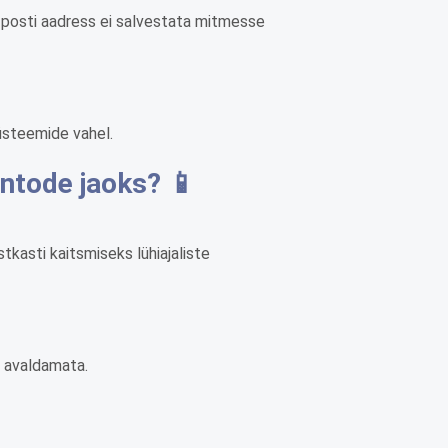
e-posti aadress ei salvestata mitmesse
süsteemide vahel.
ntode jaoks? 📱
tkasti kaitsmiseks lühiajaliste
i avaldamata.