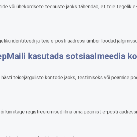
nide või ühekordsete teenuste jaoks tähendab, et teie tegelik 
liku identiteedi ja teie e-posti aadressi ümber loodud jälgimis
pMaili kasutada sotsiaalmeedia ko
hästi teisejärguliste kontode jaoks, testimiseks või peamise pos
i kinnitage registreerumised ilma oma peamist e-posti aadress