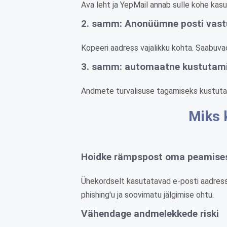
Ava leht ja YepMail annab sulle kohe kasu
2. samm: Anonüümne posti vas
Kopeeri aadress vajalikku kohta. Saabuvad 
3. samm: automaatne kustutami
Andmete turvalisuse tagamiseks kustutatak
Miks 
Hoidke rämpspost oma peamises
Ühekordselt kasutatavad e-posti aadressi
phishing'u ja soovimatu jälgimise ohtu.
Vähendage andmelekkede riski