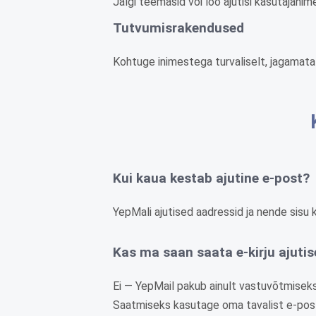
Jälgi teemasid või loo ajutisi kasutajanim
Tutvumisrakendused
Kohtuge inimestega turvaliselt, jagamat
Kui kaua kestab ajutine e-post?
YepMali ajutised aadressid ja nende sisu k
Kas ma saan saata e-kirju ajutis
Ei — YepMail pakub ainult vastuvõtmiseks
Saatmiseks kasutage oma tavalist e-post