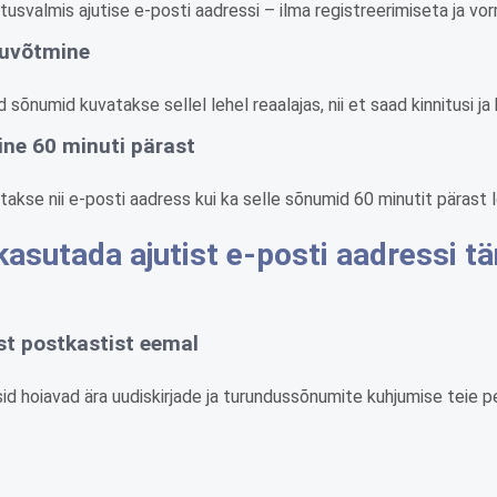
tusvalmis ajutise e-posti aadressi – ilma registreerimiseta ja vo
tuvõtmine
sõnumid kuvatakse sellel lehel reaalajas, nii et saad kinnitusi j
ne 60 minuti pärast
se nii e-posti aadress kui ka selle sõnumid 60 minutit pärast lo
kasutada ajutist e-posti aadressi tä
t postkastist eemal
d hoiavad ära uudiskirjade ja turundussõnumite kuhjumise teie 