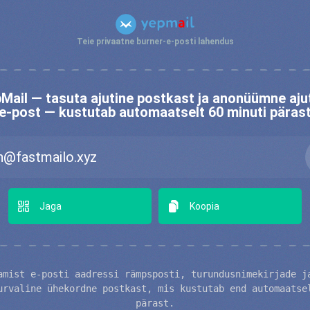
Teie privaatne burner-e-posti lahendus
Mail — tasuta ajutine postkast ja anonüümne aju
e-post — kustutab automaatselt 60 minuti päras
Jaga
Koopia
amist e-posti aadressi rämpsposti, turundusnimekirjade j
urvaline ühekordne postkast, mis kustutab end automaatse
pärast.