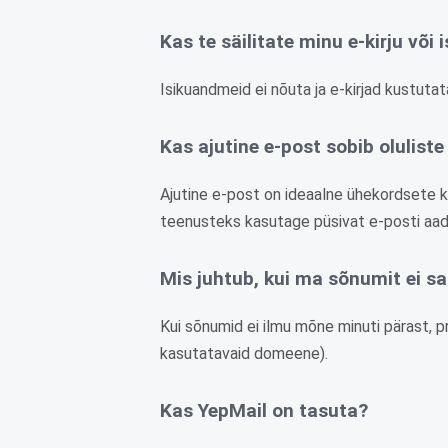
Kas te säilitate minu e-kirju või
Isikuandmeid ei nõuta ja e-kirjad kustut
Kas ajutine e-post sobib olulist
Ajutine e-post on ideaalne ühekordsete k
teenusteks kasutage püsivat e-posti aad
Mis juhtub, kui ma sõnumit ei s
Kui sõnumid ei ilmu mõne minuti pärast, p
kasutatavaid domeene).
Kas YepMail on tasuta?