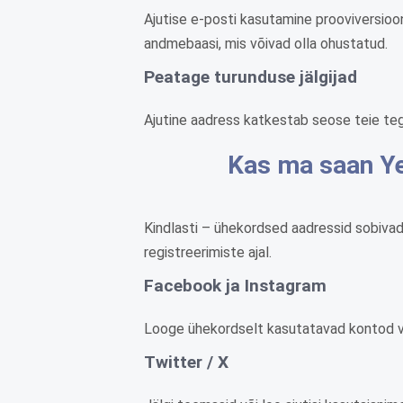
Ajutise e-posti kasutamine prooviversioo
andmebaasi, mis võivad olla ohustatud.
Peatage turunduse jälgijad
Ajutine aadress katkestab seose teie tege
Kas ma saan Ye
Kindlasti – ühekordsed aadressid sobivad 
registreerimiste ajal.
Facebook ja Instagram
Looge ühekordselt kasutatavad kontod võ
Twitter / X