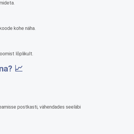
rmideta.
a koode kohe näha.
omist lõplikult.
na? 📈
peamisse postkasti, vähendades seeläbi