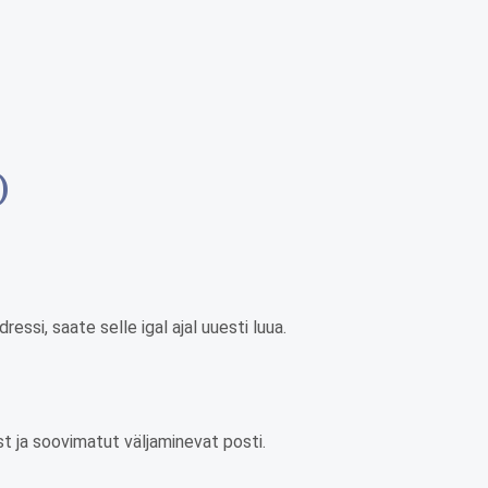
)
ssi, saate selle igal ajal uuesti luua.
t ja soovimatut väljaminevat posti.