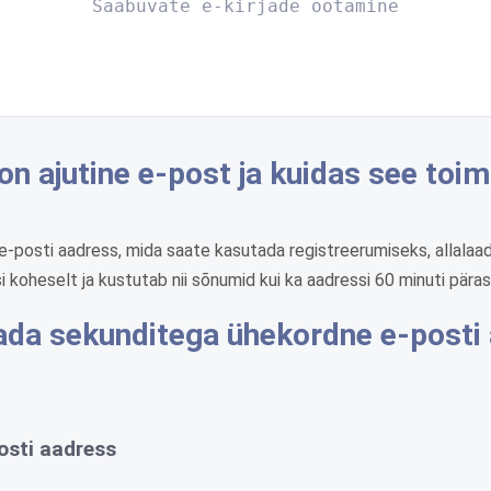
Saabuvate e-kirjade ootamine
on ajutine e-post ja kuidas see toim
e-posti aadress, mida saate kasutada registreerumiseks, allalaa
koheselt ja kustutab nii sõnumid kui ka aadressi 60 minuti pärast
ada sekunditega ühekordne e-posti 
osti aadress