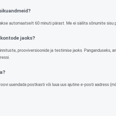
 isikuandmeid?
atakse automaatselt 60 minuti pärast. Me ei säilita sõnumite sis
e kontode jaoks?
innituste, prooviversioonide ja testimise jaoks. Panganduseks, a
ressi.
aa?
roovi uuendada postkasti või luua uus ajutine e-posti aadress (