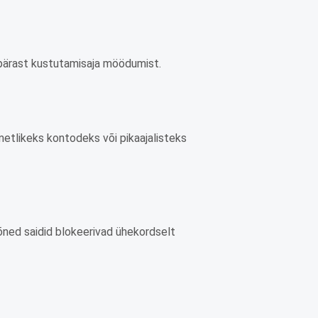
u pärast kustutamisaja möödumist.
metlikeks kontodeks või pikaajalisteks
mõned saidid blokeerivad ühekordselt