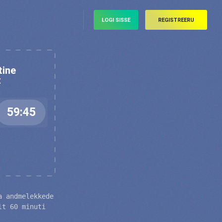
LOGI SISSE
REGISTREERU
tine
t
a andmelekkede
lt 60 minuti